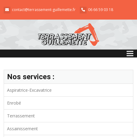
contact@terrassement-guillemette.fr
06 66 59 03 18
Tog
Nos services :
Aspiratrice-Excavatrice
Enrobé
Terrassement
Assainissement